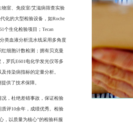
生物室、免疫室
/艾滋病筛查实验
代化的大型检验设备，如Roche
61个生化检验项目；Tecan
0全自动五分类血液分析流水线采用多角度
织红细胞计数检测；拥有贝克曼
化学发光仪，罗氏E601电化学发光仪等多
以及传染病指标的定量分析。
测提供了技术保障。
情况，杜绝差错事故，保证检验
间质评
10余年，成绩优秀。检验
心，以质量为核心”的检验科服