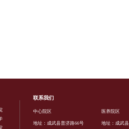
联系我们
院
中心院区
医养院区
学
地址：成武县普济路66号
地址：成武县
院