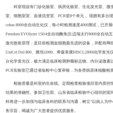
科室现设有门诊化验室、病房化验室、生化发光室、微
室、细胞室室、血液流变室、PCR室8个单元 。现拥有多台现
cobas 8000全自动生化仪，每小时检测速度4000测试，已开展
Freedom EVOlyzer 150/4全自动酶免仪;迈瑞太行800
激光散射原理，是目前检测血细胞最先进的设备，并配有网
UniCel DxI 800、雅培i2000、希森美康HISCL2000i
台化学发光仪，极大满足临床检测肿瘤标志物、内分泌激素
PCR实验室已通过省临检中心复审验，为各类病原体核酸检
检验质量是科室的生命线。定期检查检验项目室内质控
结果的准确性。参加卫生部、山东省临床检验中心组织的室
科将进一步加强与临床各科的联系与沟通，树立“以病人为中
务宗旨，竭诚为广大患者提供优质服务。