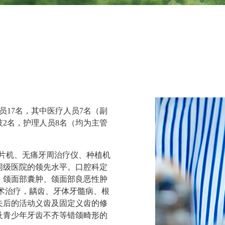
员
17
名，其中医疗人员
7
名
（
副
技
2名，
护理
人员
8
名
（
均为
主管
牙片机、无痛牙周治疗仪
、
种植机
同级医院的领先水平。口腔科
定
、颌面部囊肿、颌面部良恶性肿
术
治疗，龋齿、牙体牙髓病、根
失后的活动义齿及固定义齿的修
及青少年牙齿不齐等错颌畸形的