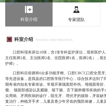
科室介绍
专家团队
科室介绍
Section introduction
口腔科现有
床位
10
张，含
1
张专科监护床位
，
现有医护人
主任医师
2
名、主治医师
2
名
、
住院医师
1
名
，
医师
2名）
，
医
护师
）
。
口腔科目前拥有
6台
多功能牙椅、
口腔
CBCT,口腔全景
等先进设备，是我县的口腔医学医疗中心，综合技术达到了
期有
省内知名专家坐诊。常规开展颌面部外伤、颅颌面骨折
瘤、
颌面部感染以及腮腺、颌下腺、舌下腺肿瘤等疾病的
手
尖周病、牙周疾病的诊疗，阻生牙、埋伏牙的拔除，牙齿缺
复治疗，种植牙手术
，
儿童及青少年牙齿的预防保健，儿童