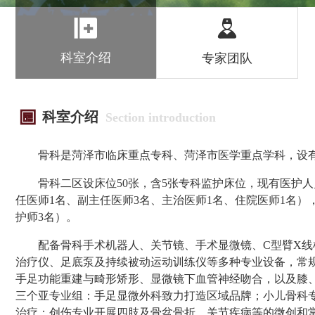
科室介绍
专家团队
科室介绍
Section introduction
骨科
是
菏泽市临床重点专科
、
菏泽市
医学重点学科
，
设
骨科
二区设床位
50张，含5张专科监护床位
，
现有医护人
任医师
1名、副主任医师3名、主治医师1名
、
住院医师
1名
）
护师
3名
）
。
配备
骨科手术机器人、关节镜、手术显微镜、
C型臂X线
治疗仪、足底泵
及持续被动运动训练仪等
多种专业设备，常
手足功能重建与畸形矫形、显微镜下血管神经吻合，以及
膝
三个亚专业组：手足显微外科致力打造区域品牌；小儿骨科
治疗；创伤专业开展四肢及骨盆骨折、关节疾病等的微创和