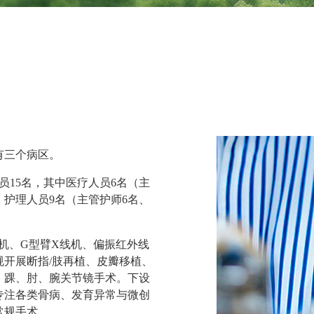
有三个病区。
员
15名，其中医疗人员6名
（
主
，护理
人员
9名
（
主管护师
6名
、
机、G型臂X线机、
偏振红外线
规开展断指
/肢再植、皮瓣移植、
、
踝、肘、腕关节镜手术。下设
专注各类骨病、发育异常与微创
常规手术。